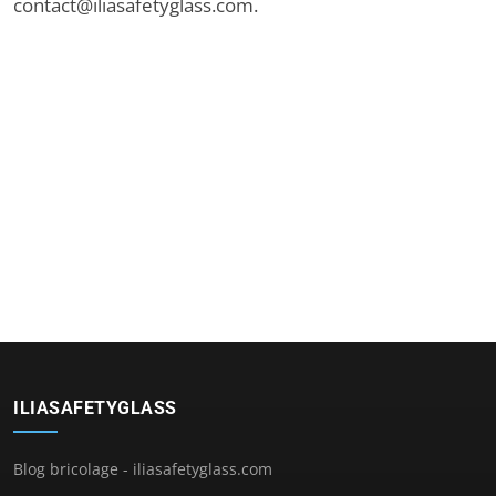
contact@iliasafetyglass.com
.
ILIASAFETYGLASS
Blog bricolage - iliasafetyglass.com