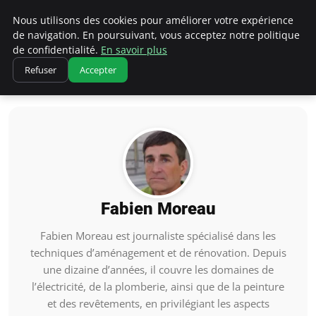
Iliasafetyglass
Nous utilisons des cookies pour améliorer votre expérience
de navigation. En poursuivant, vous acceptez notre politique
de confidentialité.
En savoir plus
Refuser
Accepter
Accueil
Fabien Moreau
Fabien Moreau
Fabien Moreau est journaliste spécialisé dans les
techniques d’aménagement et de rénovation. Depuis
une dizaine d’années, il couvre les domaines de
l’électricité, de la plomberie, ainsi que de la peinture
et des revêtements, en privilégiant les aspects